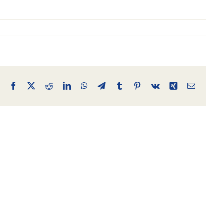
Facebook
X
Reddit
LinkedIn
WhatsApp
Telegram
Tumblr
Pinterest
Vk
Xing
Email